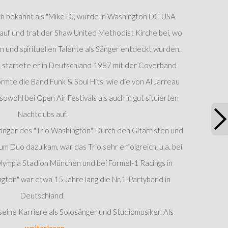
h bekannt als "Mike D.", wurde in Washington DC USA
auf und trat der Shaw United Methodist Kirche bei, wo
en und spirituellen Talente als Sänger entdeckt wurden.
e startete er in Deutschland 1987 mit der Coverband
formte die Band Funk & Soul Hits, wie die von Al Jarreau
wohl bei Open Air Festivals als auch in gut situierten
Nachtclubs auf.
nger des "Trio Washington". Durch den Gitarristen und
m Duo dazu kam, war das Trio sehr erfolgreich, u.a. bei
ympia Stadion München und bei Formel-1 Racings in
gton" war etwa 15 Jahre lang die Nr.1-Partyband in
Deutschland.
seine Karriere als Solosänger und Studiomusiker. Als