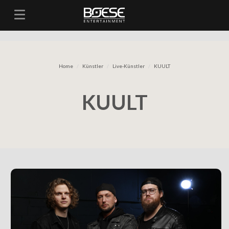
Toggle navigation
Home
Künstler
Live-Künstler
KUULT
KUULT