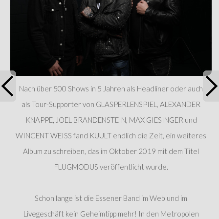
Nach über 500 Shows in 5 Jahren als Headliner oder auch
als Tour-Supporter von GLASPERLENSPIEL, ALEXANDER
KNAPPE, JOEL BRANDENSTEIN, MAX GIESINGER und
WINCENT WEISS fand KUULT endlich die Zeit, ein weiteres
Album zu schreiben, das im Oktober 2019 mit dem Titel
FLUGMODUS veröffentlicht wurde.
Schon lange ist die Essener Band im Web und im
Livegeschäft kein Geheimtipp mehr! In den Metropolen