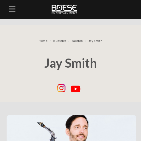
Toggle navigation
Home
Künstler
Saxofon
Jay Smith
Jay Smith