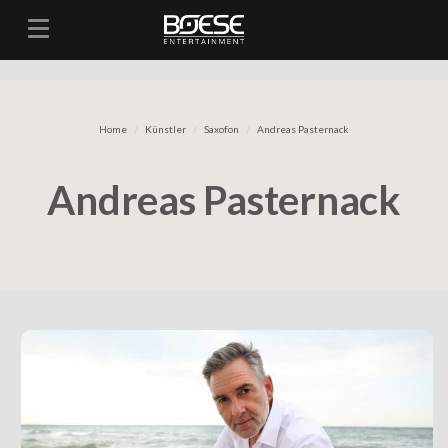
Toggle navigation
Home
Künstler
Saxofon
Andreas Pasternack
Andreas Pasternack