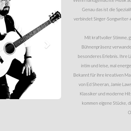
Wenn handgemachte Musik auf
Genau das ist die Spezial
verbindet Singer-Songwriter-
Mit kraftvoller Stimme,
Bühnenpräsenz verwandeln
besonderes Erlebnis. Ihre L
intim und leise, mal energ
Bekannt für ihre kreativen Ma
von Ed Sheeran, Jamie Laws
Klassiker und moderne Hit
kommen eigene Stücke, die
O