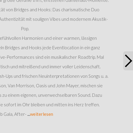
 große Gefühle trifft, entstehen Gänsehaut-Momente.
ität von Bridges and Hooks: Das charismatische Duo
Authentizität mit souligen Vibes und modernem Akustik-
Pop.
 gefühlvollen Harmonien und einer warmen, lässigen
 Bridges and Hooks jede Eventlocation in ein ganz
ive-Performances sind ein musikalischer Roadtrip. Mal
etisch und mitreißend und immer voller Leidenschaft.
sh-Ups und frischen Neuinterpretationen von Songs u. a.
on, Van Morrison, Oasis und John Mayer, mischen sie
s zu einem eigenen, unverwechselbaren Sound. Dazu
 sofort im Ohr bleiben und mitten ins Herz treffen.
b Gala, After-
...
weiterlesen