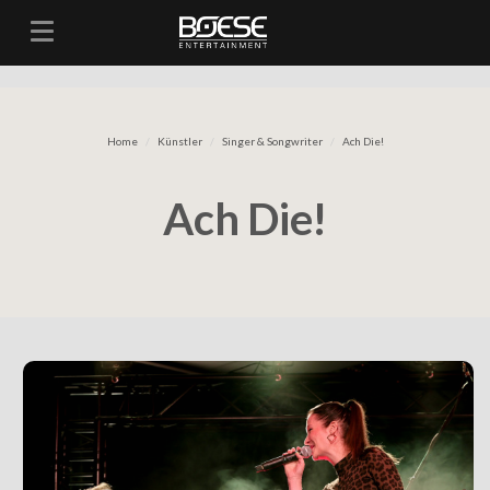
Toggle navigation
Home
Künstler
Singer & Songwriter
Ach Die!
Ach Die!