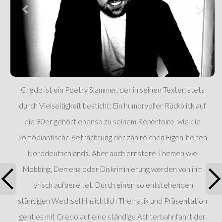
Credo ist ein Poetry Slammer, der in seinen Texten stets
durch Vielseitigkeit besticht: Ein humorvoller Rückblick auf
die 90er gehört ebenso zu seinem Repertoire, wie die
komödiantische Betrachtung der zahlreichen Eigen-heiten
Norddeutschlands. Aber auch ernstere Themen wie
Mobbing, Demenz oder Diskriminierung werden von ihm
lyrisch aufbereitet. Durch einen so entstehenden
ständigen Wechsel hinsichtlich Thematik und Präsentation
geht es mit Credo auf eine ständige Achterbahnfahrt der